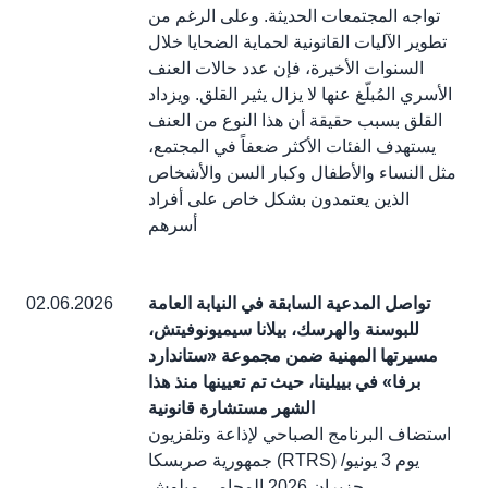
تواجه المجتمعات الحديثة. وعلى الرغم من
تطوير الآليات القانونية لحماية الضحايا خلال
السنوات الأخيرة، فإن عدد حالات العنف
الأسري المُبلّغ عنها لا يزال يثير القلق. ويزداد
القلق بسبب حقيقة أن هذا النوع من العنف
يستهدف الفئات الأكثر ضعفاً في المجتمع،
مثل النساء والأطفال وكبار السن والأشخاص
الذين يعتمدون بشكل خاص على أفراد
أسرهم
تواصل المدعية السابقة في النيابة العامة
02.06.2026
للبوسنة والهرسك، بيلانا سيميونوفيتش،
مسيرتها المهنية ضمن مجموعة «ستاندارد
برفا» في بييلينا، حيث تم تعيينها منذ هذا
الشهر مستشارة قانونية
استضاف البرنامج الصباحي لإذاعة وتلفزيون
جمهورية صربسكا (RTRS) يوم 3 يونيو/
حزيران 2026 المحامي ميلوش