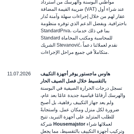
مواطني البوسنة والهرسك من استرداد
ضريبة القيمة المضافة (VAT) عند شراء أول
عقار لهم من خلال إجراءات سهلة وآمنة تُدار
باحترافية. وبفضل الدعم الذي توفره منظومة
StandardPrva، بما في ذلك خدمات
Standard للمحاسبة ومكتب المحاماة
الشريك Stevanović، نقدم لعملائنا دعماً
متكاملاً في جميع مراحل الإجراءات.
هاوس ماجستور يوفر أجهزة التكييف
11.07.2026
بالتقسيط خلال فصل الصيف الحار
تسجل درجات الحرارة الصيفية في البوسنة
والهرسك أرقامًا قياسية جديدة عامًا بعد عام،
ولم يعد جهاز التكييف رفاهية، بل أصبح
ضرورة لكل منزل ومكان عمل. واستجابةً
للطلب المتزايد على أجهزة التبريد، تتيح
لعملائها شراء
Housemajstor
شركة
وتركيب أجهزة التكييف بالتقسيط، مما يجعل