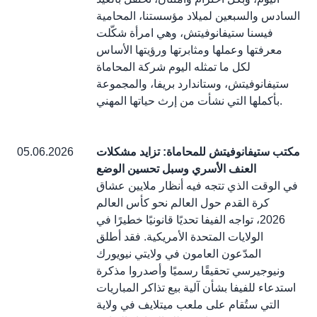
السادس والسبعين لميلاد مؤسستنا، المحامية
فيسنا ستيفانوفيتش، وهي امرأة شكّلت
معرفتها وعملها ومثابرتها ورؤيتها الأساس
لكل ما تمثله اليوم شركة المحاماة
ستيفانوفيتش، وستاندارد بريفا، والمجموعة
بأكملها التي نشأت من إرث حياتها المهني.
مكتب ستيفانوفيتش للمحاماة: تزايد مشكلات
05.06.2026
العنف الأسري وسبل تحسين الوضع
في الوقت الذي تتجه فيه أنظار ملايين عشاق
كرة القدم حول العالم نحو كأس العالم
2026، تواجه الفيفا تحديًا قانونيًا خطيرًا في
الولايات المتحدة الأمريكية. فقد أطلق
المدّعون العامون في ولايتي نيويورك
ونيوجيرسي تحقيقًا رسميًا وأصدروا مذكرة
استدعاء للفيفا بشأن آلية بيع تذاكر المباريات
التي ستُقام على ملعب ميتلايف في ولاية