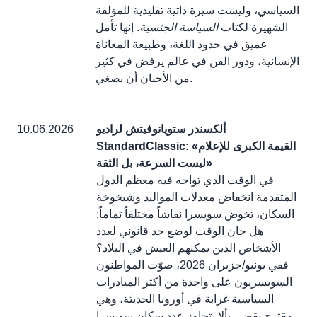
السياسي، وليست سيرة ذاتية تقليدية للمؤلفة
الشهيرة لكتاب
السياسة الجنسية
. إنها تأمل
عميق في حدود اللغة، وطبيعة المعاناة
الإنسانية، ودور الفن في عالم يرفض في كثير
من الأحيان أن يصغي.
ألكسندر ستويانوفيتش لراديو
10.06.2026
StandardClassic: «القيمة الكبرى للإعلام
ليست السرعة، بل الثقة»
في الوقت الذي تواجه فيه معظم الدول
المتقدمة انخفاض معدلات المواليد وشيخوخة
السكان، تخوض سويسرا نقاشاً مختلفاً تماماً:
هل حان الوقت لوضع حد قانوني لعدد
الأشخاص الذين يمكنهم العيش في البلاد؟
ففي يونيو/حزيران 2026، صوّت المواطنون
السويسريون على واحدة من أكثر المبادرات
السياسية غرابة في أوروبا الحديثة، وهي
مقترح يقضي بألا يتجاوز عدد سكان سويسرا