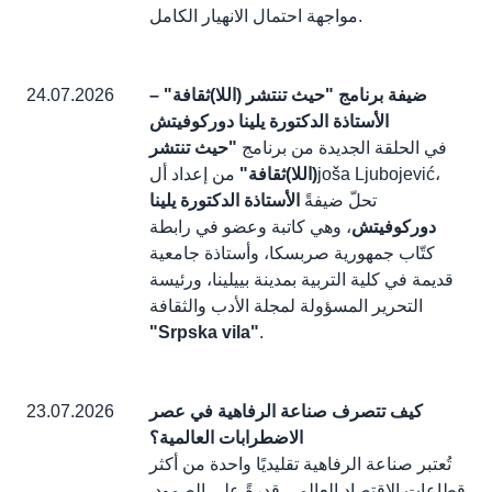
مواجهة احتمال الانهيار الكامل.
ضيفة برنامج "حيث تنتشر (اللا)ثقافة" –
24.07.2026
الأستاذة الدكتورة يلينا دوركوفيتش
في الحلقة الجديدة من برنامج
"حيث تنتشر
(اللا)ثقافة"
من إعداد ألjoša Ljubojević،
تحلّ ضيفةً
الأستاذة الدكتورة يلينا
دوركوفيتش
، وهي كاتبة وعضو في رابطة
كتّاب جمهورية صربسكا، وأستاذة جامعية
قديمة في كلية التربية بمدينة بييلينا، ورئيسة
التحرير المسؤولة لمجلة الأدب والثقافة
"Srpska vila"
.
كيف تتصرف صناعة الرفاهية في عصر
23.07.2026
الاضطرابات العالمية؟
تُعتبر صناعة الرفاهية تقليديًا واحدة من أكثر
قطاعات الاقتصاد العالمي قدرةً على الصمود.