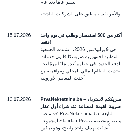
بصبر عامًا بعد عام.
والأمر نفسه ينطبق على الشركات الناجحة.
أكثر من 500 استفسار وطلب في يوم واحد
15.07.2026
فقط!
في 9 يوليو/تموز 2026، اعتمدت الجمعية
الوطنية لجمهورية صربسكا قانون خدمات
الدفع الجديد، في خطوة تُعد إنجازًا مهمًا نحو
تحديث النظام المالي المحلي ومواءمته مع
أحدث المعايير الأوروبية.
PrvaNekretnina.ba – شريككم لاسترداد
13.07.2026
ضريبة القيمة المضافة عند شراء أول عقار
تُعد منصة PrvaNekretnina.ba، التابعة
لمجموعة StandardPrva، منصة متخصصة
أُنشئت بهدف واحد واضح، وهو تمكين