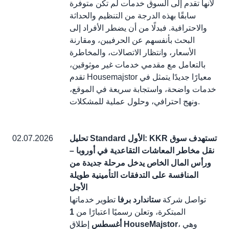
لأنها تقدم إلى السوق خدمات لم تكن متوفرة
سابقًا بهذه الدرجة من التنظيم والحداثة
والاحترافية. فبدلًا من أن يضطر الأفراد إلى
البحث بأنفسهم عن الحرفيين، ومقارنة
الأسعار، وانتظار الاتصالات، والمخاطرة
بالتعامل مع مقدمي خدمات غير موثوقين،
تقدم Housemajstor معيارًا جديدًا يتمثل في
خدمات واضحة، واستجابة سريعة في الموقع،
ونهج احترافي، وحلول عملية للمشكلات.
تحليل Standard الأول: KKR تستهدف سوق
02.07.2026
نقل مخاطر المعاشات التقاعدية في أوروبا –
ورأس المال الخاص يدخل مرحلة جديدة من
المنافسة على التدفقات التأمينية طويلة
الأجل
تواصل شركة
ستاندارد برفا
تطوير خدماتها
المبتكرة، وتعلن رسميًا اعتبارًا من
1
، وهي
HouseMajstor
إطلاق
أغسطس