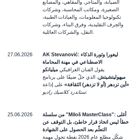
الصيانة، والمتاجر، والمقاهي، والمصانع
الصغيرة، ومكاتب المحاسبة، وشركات
تكنولوجيا المعلومات، والعيادات الطبية،
والحِرف التقليدية، وفرق البناء، وشركات
النقل، والشركات العائلية.
AK Stevanović: ليغورا وثورة الذكاء
27.06.2026
الاصطناعي في مهنة المحاماة
يقول الفنان الغرافيكي
ميليانكو
ميهوليتشيتش
، الذي حلّ ضيفًا على برنامج
«أين تزدهر (أو لا تزدهر) الثقافة»
على إذاعة
:
ستاندرد كلاسيك راديو
من سلسلة "Miloš MasterClass": أغلى
25.06.2026
خطأ ليس اتخاذ قرار خاطئ، بل التوقف عن
التعلّم بعد الحصول على الشهادة
شكّل مطلع عام 2026 نقطة تحول مهمة