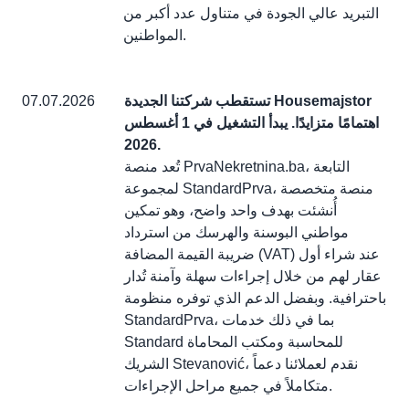
التبريد عالي الجودة في متناول عدد أكبر من
المواطنين.
تستقطب شركتنا الجديدة Housemajstor
07.07.2026
اهتمامًا متزايدًا. يبدأ التشغيل في 1 أغسطس
2026.
تُعد منصة PrvaNekretnina.ba، التابعة
لمجموعة StandardPrva، منصة متخصصة
أُنشئت بهدف واحد واضح، وهو تمكين
مواطني البوسنة والهرسك من استرداد
ضريبة القيمة المضافة (VAT) عند شراء أول
عقار لهم من خلال إجراءات سهلة وآمنة تُدار
باحترافية. وبفضل الدعم الذي توفره منظومة
StandardPrva، بما في ذلك خدمات
Standard للمحاسبة ومكتب المحاماة
الشريك Stevanović، نقدم لعملائنا دعماً
متكاملاً في جميع مراحل الإجراءات.