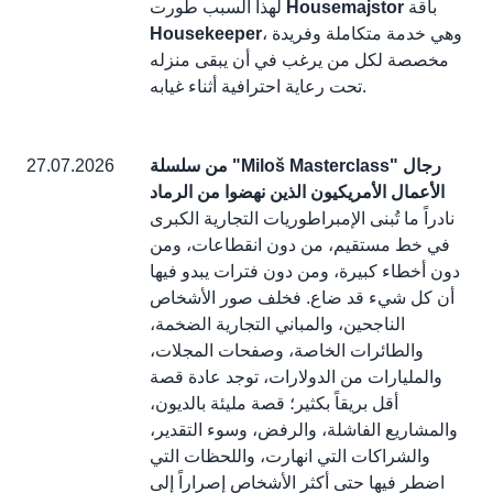
باقة
Housemajstor
لهذا السبب طورت
، وهي خدمة متكاملة وفريدة
Housekeeper
مخصصة لكل من يرغب في أن يبقى منزله
تحت رعاية احترافية أثناء غيابه.
من سلسلة "Miloš Masterclass" رجال
27.07.2026
الأعمال الأمريكيون الذين نهضوا من الرماد
نادراً ما تُبنى الإمبراطوريات التجارية الكبرى
في خط مستقيم، من دون انقطاعات، ومن
دون أخطاء كبيرة، ومن دون فترات يبدو فيها
أن كل شيء قد ضاع. فخلف صور الأشخاص
الناجحين، والمباني التجارية الضخمة،
والطائرات الخاصة، وصفحات المجلات،
والمليارات من الدولارات، توجد عادة قصة
أقل بريقاً بكثير؛ قصة مليئة بالديون،
والمشاريع الفاشلة، والرفض، وسوء التقدير،
والشراكات التي انهارت، واللحظات التي
اضطر فيها حتى أكثر الأشخاص إصراراً إلى