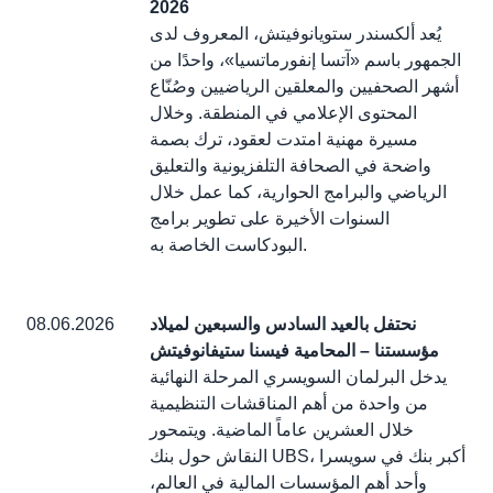
2026
يُعد ألكسندر ستويانوفيتش، المعروف لدى
الجمهور باسم «آتسا إنفورماتسيا»، واحدًا من
أشهر الصحفيين والمعلقين الرياضيين وصُنّاع
المحتوى الإعلامي في المنطقة. وخلال
مسيرة مهنية امتدت لعقود، ترك بصمة
واضحة في الصحافة التلفزيونية والتعليق
الرياضي والبرامج الحوارية، كما عمل خلال
السنوات الأخيرة على تطوير برامج
البودكاست الخاصة به.
نحتفل بالعيد السادس والسبعين لميلاد
08.06.2026
مؤسستنا – المحامية فيسنا ستيفانوفيتش
يدخل البرلمان السويسري المرحلة النهائية
من واحدة من أهم المناقشات التنظيمية
خلال العشرين عاماً الماضية. ويتمحور
النقاش حول بنك UBS، أكبر بنك في سويسرا
وأحد أهم المؤسسات المالية في العالم،