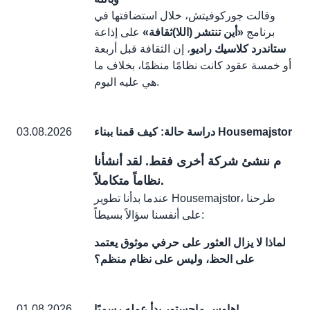
وقالت جوركوفيتش، خلال استضافتها في
برنامج
«أين تنتشر (اللا)ثقافة»
على إذاعة
ستاندرد كلاسيك راديو
، إن الثقافة قبل أربعة
أو خمسة عقود كانت نظامًا منظمًا، بخلاف ما
هي عليه اليوم.
دراسة حالة: كيف قمنا ببناء Housemajstor
03.08.2026
م ننشئ شركة أخرى فقط. لقد أنشأنا
نظاماً متكاملاً.
عندما بدأنا تطوير Housemajstor، طرحنا
على أنفسنا سؤالاً بسيطاً:
لماذا لا يزال العثور على حرفي موثوق يعتمد
على الحظ، وليس على نظام منظم؟
هاوس ماجستور بدأ عمله رسميًا!
01.08.2026