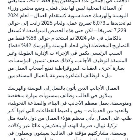
الأجانب في إجمالي عدد الموظفين يبلغ فقط 0.7%، مما يعني
أن العمالة المحلية ليس لها بديل فعلي. وضع مجلس وزراء
البوسنة والهرسك حصة سنوية لاستقدام العمال – لعام 2024
تم تحديدها بـ 6,073 تصريح عمل، ولعام 2025 زادت إلى حوالي
7,229 تصريحًا – لكن حتى هذه الحصص المتواضعة لا تُستغل
بالكامل. في عام 2024 تم استخدام حوالي 56% فقط من
التصاريح المخططة (وفي اتحاد البوسنة والهرسك 42% فقط).
السبب الرئيسي يكمن في الإجراءات الإدارية الطويلة وغير
المنسقة لتوظيف الأجانب، وكذلك ضعف تنسيق المؤسسات.
بعبارة أخرى، العقبات البيروقراطية تمنع أصحاب العمل من
ملء الوظائف الشاغرة بسرعة بالعمال المستقدمين.
العمال الأجانب الذين يأتون بالفعل إلى البوسنة والهرسك
يملأون في الغالب وظائف بمستويات مهارة منخفضة
ومتوسطة. يعمل معظم الأجانب في البناء، والصناعة التحويلية،
والعديد من الخدمات – وهي بالضبط القطاعات التي فيها أكبر
طلب على العمال. يأتي معظم هؤلاء العمال من دول نامية مثل
تركيا، نيبال، صربيا، الهند، أو بنغلاديش، غالبًا عبر وكالات
وسيطة. مشاركتهم مؤقتة في الغالب: يعيشون ويعملون في