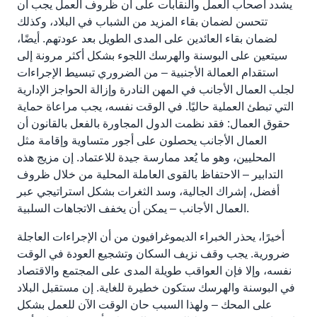
يشدد أصحاب العمل والنقابات على أن ظروف العمل يجب أن
تتحسن لضمان بقاء المزيد من الشباب في البلاد، وكذلك
لضمان بقاء العائدين على المدى الطويل بعد عودتهم. أيضًا،
سيتعين على البوسنة والهرسك اللجوء بشكل أكثر مرونة إلى
استقدام العمالة الأجنبية – من الضروري تبسيط الإجراءات
لجلب العمال الأجانب في المهن النادرة وإزالة الحواجز الإدارية
التي تبطئ العملية حاليًا. في الوقت نفسه، يجب مراعاة حماية
حقوق العمال: فقد نظمت الدول المجاورة بالفعل بالقانون أن
العمال الأجانب يحصلون على أجور متساوية وإقامة مثل
المحليين، وهو ما يُعد ممارسة جيدة للاعتماد. إن مزيج هذه
التدابير – الاحتفاظ بالقوى العاملة المحلية من خلال ظروف
أفضل، إشراك الجالية، وسد الثغرات بشكل استراتيجي عبر
العمال الأجانب – يمكن أن يخفف الاتجاهات السلبية.
أخيرًا، يحذر الخبراء الديموغرافيون من أن الإجراءات العاجلة
ضرورية. يجب وقف نزيف السكان وتشجيع العودة في الوقت
نفسه، وإلا فإن العواقب طويلة المدى على المجتمع والاقتصاد
في البوسنة والهرسك ستكون خطيرة للغاية. إن مستقبل البلاد
على المحك – ولهذا السبب حان الوقت الآن للعمل بشكل