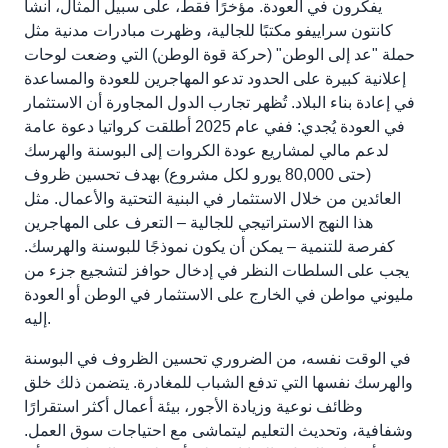
يفكرون في العودة. مؤخرًا فقط، على سبيل المثال، أنشأ
كانتون سراييفو مكتبًا للجالية، وظهرت مبادرات مدنية مثل
حملة "عد إلى الوطن" (حركة قوة الوطن) التي وضعت لوحات
إعلانية كبيرة على الحدود تدعو المهاجرين للعودة والمساعدة
في إعادة بناء البلاد. تُظهر تجارب الدول المجاورة أن الاستثمار
في العودة يُجدي: ففي عام 2025 أطلقت كرواتيا دعوة عامة
لدعم مالي لمشاريع عودة الكروات إلى البوسنة والهرسك
(حتى 80,000 يورو لكل مشروع) بهدف تحسين ظروف
العائدين من خلال الاستثمار في البنية التحتية والأعمال. مثل
هذا النهج الاستراتيجي للجالية – التعرف على المهاجرين
كفرصة للتنمية – يمكن أن يكون نموذجًا للبوسنة والهرسك.
يجب على السلطات النظر في إدخال حوافز لتشجيع جزء من
مليوني مواطن في الخارج على الاستثمار في الوطن أو العودة
إليه.
في الوقت نفسه، من الضروري تحسين الظروف في البوسنة
والهرسك نفسها التي تدفع الشباب للمغادرة. يتضمن ذلك خلق
وظائف نوعية وزيادة الأجور، بيئة أعمال أكثر استقرارًا
وشفافية، وتحديث التعليم ليتماشى مع احتياجات سوق العمل.