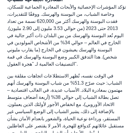
تؤكد المؤشرات الإحصائية والأبحاث المغادرة الجماعية للسكان،
وخاصة الشباب، من البوسنة والهرسك. ووفقًا للتقديرات،
فقدت البوسنة والهرسك أكثر من 620,000 نسمة من تعداد
2013 حتى 2023 (من حوالي 3.53 مليون إلى 2.90 مليون).
اليوم تُعد البوسنة والهرسك من بين البلدان ذات أكبر جالية في
الخارج في العالم – حوالي 34% من الأشخاص المولودين في
البوسنة والهرسك يعيشون في الخارج (ما يقارب مليوني
شخص). هذا التدفق الكبير وضع البوسنة والهرسك في قمة
التصنيفات العالمية لـ "هجرة العقول".
في الوقت نفسه، تُظهر الاستطلاعات اتجاهات مقلقة بين
الشباب: حيث صرّح 51.3% من شباب البوسنة والهرسك أنهم
مهتمون بمغادرة البلاد. الأسباب عديدة، في الغالب اقتصادية –
تصل بطالة الشباب إلى حوالي 38% (أربعة أضعاف متوسط
الاتحاد الأوروبي)، مع انخفاض الأجور لأولئك الذين يعملون.
بالإضافة إلى ذلك، يشير الشباب إلى الوضع السياسي غير
المستقر، ورداءة نوعية الحياة، والشعور بانعدام الأمان بشأن
مستقبل عائلاتهم كدوافع للهجرة. الأمر لا يقتصر على العاطلين
– بل تُظهر الأبحاث أن الشباب الناجحين والطموحين