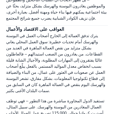
والموظفين يغادرون البوسنة والهرسك بشكل متزايد، بحثًا عن
بيئة اجتماعية يمكنهم فيها بناء حياة ومهنة أفضل. بعبارة أخرى،
فإن نزيف الكوادر الشبابية يضرب جميع شرائح المجتمع.
العواقب على الاقتصاد والأعمال
يترك تدفق العمالة إلى الخارج أصحاب العمل في البوسنة
والهرسك أمام تحديات خطيرة: سوق العمل المحلي يعاني
بشكل متزايد من نقص العمالة الماهرة في العديد من
القطاعات. من يغادرون من الصعب استبدالهم – فالعاطلون
غالبًا يفتقرون إلى المهارات المطلوبة، والأجيال الشابة قليلة
بسبب انخفاض معدل المواليد المستمر. بالفعل يبلّغ أصحاب
العمل عن صعوبات في العثور على عمال، من البناء والضيافة
إلى قطاع تكنولوجيا المعلومات. بشكل مفارق، تشعر البوسنة
والهرسك اليوم بنقص في العمالة الماهرة كان في السابق من
سمات البلدان الأغنى بكثير.
تستفيد الدول المجاورة مباشرة من هذا التطور – فهي توظف
العمال المغادرين من البوسنة والهرسك. على سبيل المثال،
أصدرت كرواتيا حوالي 115,000 تصريح عمل للعمال الأجانب