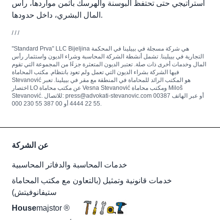
استراتيجي حتى تحتفظ البوسنة والهرسك بأثمن مواردها، رأس
المال البشري، داخل حدودها.
/ / /
"Standard Prva" LLC Bijeljina هي شركة مسجلة في بييلينا في المحكمة
التجارية في بييلينا. تشمل أنشطة الشركة المحاسبة وشراء الديون واستثمار رأس
المال وخدمات أخرى ذات صلة. تعتبر الديون المتعثرة جزءًا من المجموعة التي تقوم
فيها الشركة بشراء الديون التي تعمل ولم تعود بانتظام. مكتب المحاماة
Stevanović هو المكتب الرائد للمحاماة في المنطقة مع مقر في بييلينا. تعبر
اختصار LO عن مكتب محاماة Vesna Stevanović ومكتب محاماة Miloš
Stevanović. للاتصال: press@advokati-stevanovic.com أو عبر الهاتف 00387
55 22 4444 أو 00 387 55 230 000.
عن الشركة
خدمات المحاسبة والدفاتر المحاسبية
خدمات قانونية وتمثيل (بالتعاون مع مكتب المحاماة
ستيفانوفيتش)
House
majstor ®