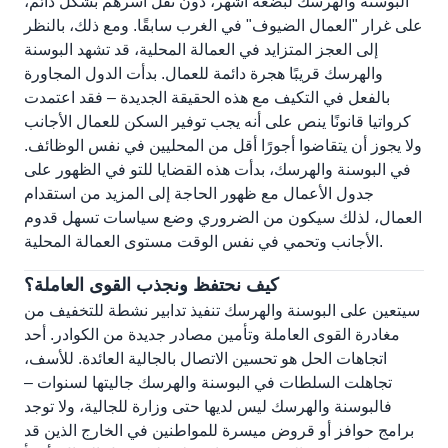
البوسنة والهرسك لبضعة أشهر، دون نقل أسرهم بشكل دائم،
على غرار "العمال الضيوف" في الغرب سابقًا. ومع ذلك، بالنظر
إلى العجز المتزايد في العمالة المحلية، قد تشهد البوسنة
والهرسك قريبًا هجرة دائمة للعمال. بدأت الدول المجاورة
بالفعل في التكيف مع هذه الحقيقة الجديدة – فقد اعتمدت
كرواتيا قانونًا ينص على أنه يجب توفير السكن للعمال الأجانب
ولا يجوز أن يتقاضوا أجورًا أقل من المحليين في نفس الوظائف.
في البوسنة والهرسك، بدأت هذه القضايا للتو في الظهور على
جدول الأعمال مع ظهور الحاجة إلى المزيد من استقدام
العمال، لذلك سيكون من الضروري وضع سياسات تسهل قدوم
الأجانب وتحمي في نفس الوقت مستوى العمالة المحلية.
كيف نحتفظ ونجذب القوى العاملة؟
سيتعين على البوسنة والهرسك تنفيذ تدابير نشطة للتخفيف من
مغادرة القوى العاملة وتأمين مصادر جديدة من الكوادر. أحد
اتجاهات الحل هو تحسين الاتصال بالجالية العائدة. للأسف،
تجاهلت السلطات في البوسنة والهرسك جاليتها لسنوات –
فالبوسنة والهرسك ليس لديها حتى وزارة للجالية، ولا توجد
برامج حوافز أو قروض ميسرة للمواطنين في الخارج الذين قد