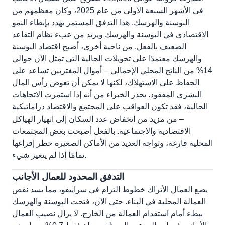
في الأشهر السبعة الأولى من عام 2025، وكان معظمهم من
البوسنة والهرسك. هذا التدفق المستمر يهدد بإبطاء النمو
الاقتصادي في البوسنة والهرسك ويزيد من عبء نظام التقاعد
الضعيف بالفعل. من ناحية أخرى، أصبح اقتصاد البوسنة
والهرسك معتمدًا على تحويلات الجالية التي تمثل الآن حوالي
14% من الناتج المحلي الإجمالي – أموال المغتربين تساعد على
الحفاظ على الاستهلاك، لكنها لا يمكن أن تعوض رأس المال
البشري المفقود. يحذر الخبراء من أنه إذا استمرت الاتجاهات
الحالية، فقد تكون العواقب على المجتمع والاقتصاد دراماتيكية
– من مزيد من انخفاض عدد السكان إلى انهيار الهياكل
الاقتصادية والاجتماعية. بالفعل أصبحت بعض المجتمعات
المحلية فارغة، وتواجه العديد من الأماكن الصغيرة خطر إفراغها
تمامًا إذا لم يتغير شيء.
التدفق المحدود للعمال الأجانب
يضع العمال الأتراك خطوط الترام في سراييفو، مما يسد نقص
العمالة المحلية في البناء. حتى الآن، فتحت البوسنة والهرسك
ببطء أمام استقدام العمالة من الخارج. لا يزال نصيب العمال