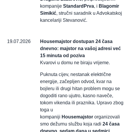
kompanije
StandardPrva
, i
Blagomir
Simikić
, stručni saradnik u Advokatskoj
kancelariji Stevanović.
19.07.2026
Housemajstor dostupan 24 časa
dnevno: majstor na vašoj adresi već
15 minuta od poziva
Kvarovi u domu ne biraju vrijeme.
Puknuta cijev, nestanak električne
energije, začepljen odvod, kvar na
bojleru ili drugi hitan problem mogu se
dogoditi rano ujutro, kasno naveče,
tokom vikenda ili praznika. Upravo zbog
toga u
kompaniji
Housemajstor
organizovali
smo dežurnu službu koja radi
24 časa
dnevno, sedam dana u sedmici
.