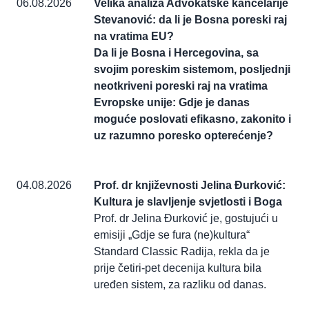
06.08.2026
Velika analiza Advokatske kancelarije
Stevanović: da li je Bosna poreski raj
na vratima EU?
Da li je Bosna i Hercegovina, sa
svojim poreskim sistemom, posljednji
neotkriveni poreski raj na vratima
Evropske unije: Gdje je danas
moguće poslovati efikasno, zakonito i
uz razumno poresko opterećenje?
04.08.2026
Prof. dr književnosti Jelina Đurković:
Kultura je slavljenje svjetlosti i Boga
Prof. dr Jelina Đurković je, gostujući u
emisiji „Gdje se fura (ne)kultura“
Standard Classic Radija, rekla da je
prije četiri-pet decenija kultura bila
uređen sistem, za razliku od danas.