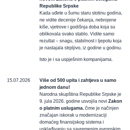
Republike Srpske
Kada uđete u šumu staru stotinu godina,
ne vidite decenije čekanja, nebrojene
kiše, vjetrove i godišnja doba koja su
oblikovala svako stablo. Vidite samo
rezultat – snagu, stabilnost i ljepotu koja
je nastajala strpljivo, iz godine u godinu.
Isto je i sa uspješnim kompanijama.
15.07.2026
Više od 500 upita i zahtjeva u samo
jednom danu!
Narodna skupština Republike Srpske je
9. jula 2026. godine usvojila novi
Zakon
o platnim uslugama
, čime je načinjen
značajan iskorak u modernizaciji
domaćeg finansijskog sistema i
usklađivanju sa savremenim evropskim