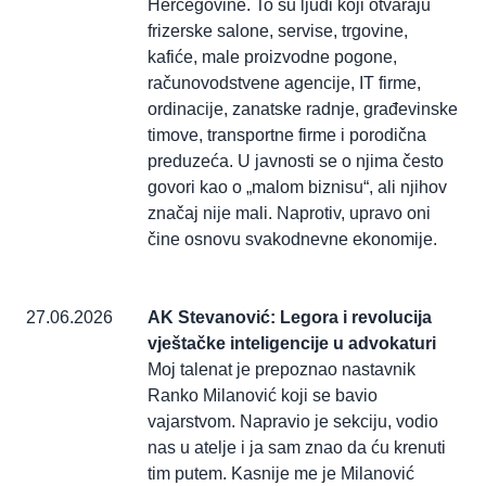
Hercegovine. To su ljudi koji otvaraju
frizerske salone, servise, trgovine,
kafiće, male proizvodne pogone,
računovodstvene agencije, IT firme,
ordinacije, zanatske radnje, građevinske
timove, transportne firme i porodična
preduzeća. U javnosti se o njima često
govori kao o „malom biznisu“, ali njihov
značaj nije mali. Naprotiv, upravo oni
čine osnovu svakodnevne ekonomije.
27.06.2026
AK Stevanović: Legora i revolucija
vještačke inteligencije u advokaturi
Moj talenat je prepoznao nastavnik
Ranko Milanović koji se bavio
vajarstvom. Napravio je sekciju, vodio
nas u atelje i ja sam znao da ću krenuti
tim putem. Kasnije me je Milanović