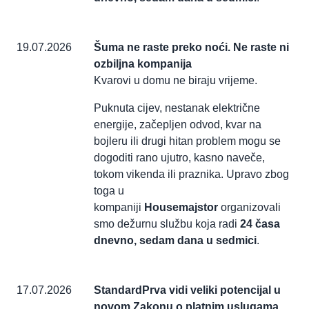
19.07.2026
Šuma ne raste preko noći. Ne raste ni
ozbiljna kompanija
Kvarovi u domu ne biraju vrijeme.
Puknuta cijev, nestanak električne
energije, začepljen odvod, kvar na
bojleru ili drugi hitan problem mogu se
dogoditi rano ujutro, kasno naveče,
tokom vikenda ili praznika. Upravo zbog
toga u
kompaniji
Housemajstor
organizovali
smo dežurnu službu koja radi
24 časa
dnevno, sedam dana u sedmici
.
17.07.2026
StandardPrva vidi veliki potencijal u
novom Zakonu o platnim uslugama