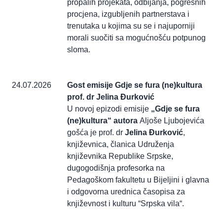
propalih projekata, odbijanja, pogrešnih
procjena, izgubljenih partnerstava i
trenutaka u kojima su se i najuporniji
morali suočiti sa mogućnošću potpunog
sloma.
24.07.2026
Gost emisije Gdje se fura (ne)kultura
prof. dr Jelina Đurković
U novoj epizodi emisije
„Gdje se fura
(ne)kultura“ autora
Aljoše Ljubojevića
gošća je prof. dr
Jelina Đurković
,
književnica, članica Udruženja
književnika Republike Srpske,
dugogodišnja profesorka na
Pedagoškom fakultetu u Bijeljini i glavna
i odgovorna urednica časopisa za
književnost i kulturu “Srpska vila“.