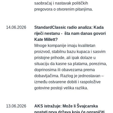
saobraćaj i nastavak političkih
pregovora o otvorenim pitanjima.
14.06.2026
StandardClassic radio analiza: Kada
riječi nestanu - šta nam danas govori
Kate Millett?
Mnoge kompanije imaju kvalitetan
proizvod, stabilnu bazu kupaca i sasvim
pristojne prihode, ali ipak dolaze u
situaciju da kasne sa platama, porezima,
doprinosima ili obavezama prema
dobavljačima. Razlog je jednostavan –
između ostvarene dobiti i raspoložive
gotovine postoji velika razlika.
13.06.2026
AKS istražuje: Može li Švajcarska
postati prva država koja će ograničiti