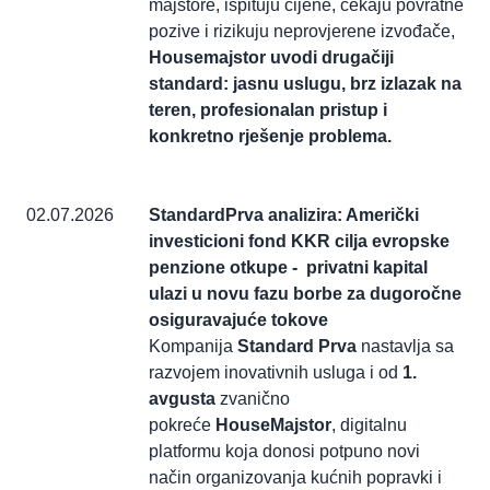
majstore, ispituju cijene, čekaju povratne
pozive i rizikuju neprovjerene izvođače,
Housemajstor uvodi drugačiji
standard: jasnu uslugu, brz izlazak na
teren, profesionalan pristup i
konkretno rješenje problema.
02.07.2026
StandardPrva analizira: Američki
investicioni fond KKR cilja evropske
penzione otkupe - privatni kapital
ulazi u novu fazu borbe za dugoročne
osiguravajuće tokove
Kompanija
Standard Prva
nastavlja sa
razvojem inovativnih usluga i od
1.
avgusta
zvanično
pokreće
HouseMajstor
, digitalnu
platformu koja donosi potpuno novi
način organizovanja kućnih popravki i