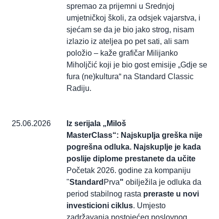
spremao za prijemni u Srednjoj
umjetničkoj školi, za odsjek vajarstva, i
sjećam se da je bio jako strog, nisam
izlazio iz ateljea po pet sati, ali sam
položio – kaže grafičar Milijanko
Miholjčić koji je bio gost emisije „Gdje se
fura (ne)kultura“ na Standard Classic
Radiju.
25.06.2026
Iz serijala „Miloš
MasterClass“: Najskuplja greška nije
pogrešna odluka. Najskuplje je kada
poslije diplome prestanete da učite
Početak 2026. godine za kompaniju
"
Standard
Prva
"
obilježila je odluka da
period stabilnog rasta
preraste u novi
investicioni ciklus
. Umjesto
zadržavanja postojećeg poslovnog