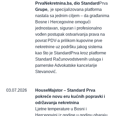
PrvaNekretnina.ba, dio Standard
Prva
Grupe,
je specijalizovana platforma
nastala sa jednim ciljem – da građanima
Bosne i Hercegovine omogući
jednostavan, siguran i profesionalno
vođen postupak ostvarivanja prava na
povrat PDV-a prilikom kupovine prve
nekretnine uz podršku jakog sistema
kao što je StandardPrva kroz platforme
Standard Računovodstvenih usluga i
parnerske Advokatske kancelarije
Stevanović.
03.07.2026
HouseMajstor – Standard Prva
pokreće novu eru kućnih popravki i
održavanja nekretnina
Ljetne temperature u Bosni i
Hercegovini iz godine u godinu obaraju