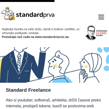
Najbolja muzika za vašu dušu, vijesti iz kulture i politike, uz
vrhunske podkaste i emisije.
Poslušajte naš radio na www.standardclassic.ba
Standard Freelance
Ako si youtuber, softveraš, arhitekta, držiš časove preko
interneta, prodaješ tokene, baviš se poslovima web