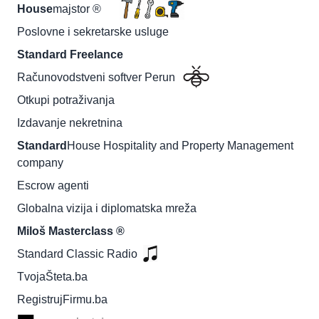
House
majstor ®
Poslovne i sekretarske usluge
Standard Freelance
Računovodstveni softver Perun
Otkupi potraživanja
Izdavanje nekretnina
Standard
House Hospitality and Property Management
company
Escrow agenti
Globalna vizija i diplomatska mreža
Miloš Masterclass ®
Standard Classic Radio
TvojaŠteta.ba
RegistrujFirmu.ba