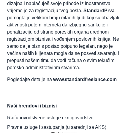
dizajna i naplaćuješ svoje prihode iz inostranstva,
vrijeme je za registraciju tvog posla.
StandardPrva
pomogla je velikom broju mladih ljudi koji su obavljali
aktivnosti putem interneta da izbjegnu sankcije i
penalizaciju od strane poreskih organa urednom
registracijom biznisa i vođenjem poslovnih knjiga. Ne
samo da je biznis postao potpuno legalan, nego je
većina naših klijenata mogla da se posveti stvaranju i
prepusti našem timu da vodi računa o svim tekućim
poresko-administrativinm stvarima.
Pogledajte detalje na
www.standardfreelance.com
Naši brendovi i biznisi
Računovodstvene usluge i knjigovodstvo
Pravne usluge i zastupanja (u saradnji sa AKS)