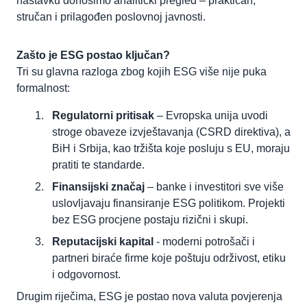
nastavku donosimo analitički pregled – praktičan,
stručan i prilagođen poslovnoj javnosti.
Zašto je ESG postao ključan?
Tri su glavna razloga zbog kojih ESG više nije puka
formalnost:
Regulatorni pritisak
– Evropska unija uvodi
stroge obaveze izvještavanja (CSRD direktiva), a
BiH i Srbija, kao tržišta koje posluju s EU, moraju
pratiti te standarde.
Finansijski značaj
– banke i investitori sve više
uslovljavaju finansiranje ESG politikom. Projekti
bez ESG procjene postaju rizični i skupi.
Reputacijski kapital
- moderni potrošači i
partneri biraće firme koje poštuju održivost, etiku
i odgovornost.
Drugim riječima, ESG je postao nova valuta povjerenja