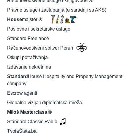
Računovodstvene usluge i knjigovodstvo
Pravne usluge i zastupanja (u saradnji sa AKS)
House
majstor ®
Poslovne i sekretarske usluge
Standard Freelance
Računovodstveni softver Perun
Otkupi potraživanja
Izdavanje nekretnina
Standard
House Hospitality and Property Management
company
Escrow agenti
Globalna vizija i diplomatska mreža
Miloš Masterclass ®
Standard Classic Radio
TvojaŠteta.ba