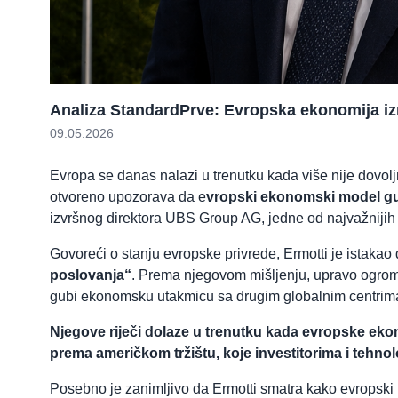
Analiza StandardPrve: Evropska ekonomija izm
09.05.2026
Evropa se danas nalazi u trenutku kada više nije dovolj
otvoreno upozorava da e
vropski ekonomski model g
izvršnog direktora UBS Group AG, jedne od najvažnijih e
Govoreći o stanju evropske privrede, Ermotti je istakao 
poslovanja“
. Prema njegovom mišljenju, upravo ogromn
gubi ekonomsku utakmicu sa drugim globalnim centrim
Njegove riječi dolaze u trenutku kada evropske ekonom
prema američkom tržištu, koje investitorima i tehnol
Posebno je zanimljivo da Ermotti smatra kako evropski pol