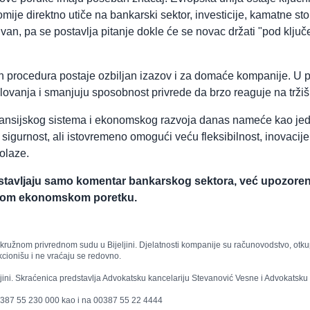
e direktno utiče na bankarski sektor, investicije, kamatne sto
van, pa se postavlja pitanje dokle će se novac držati "pod ključe
vnih procedura postaje ozbiljan izazov i za domaće kompanije. U
slovanja i smanjuju sposobnost privrede da brzo reaguje na trži
finansijskog sistema i ekonomskog razvoja danas nameće kao jed
igurnost, ali istovremeno omogući veću fleksibilnost, inovacije
dolaze.
tavljaju samo komentar bankarskog sektora, već upozorenj
lnom ekonomskom poretku.
ri Okružnom privrednom sudu u Bijeljini. Djelatnosti kompanije su računovodstvo, otk
nkcionišu i ne vraćaju se redovno.
jini. Skraćenica predstavlja Advokatsku kancelariju Stevanović Vesne i Advokatsku 
0 387 55 230 000 kao i na 00387 55 22 4444