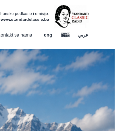
vrhunske podkaste i emisije.
a www.standardclassic.ba
ontakt sa nama
eng
國語
عربي