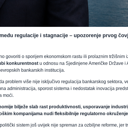
eđu regulacije i stagnacije – upozorenje prvog čov
no govoriti o sporijem ekonomskom rastu ili prolaznim tržišnim i
ubi konkurentnost
u odnosu na Sjedinjene Američke Države i Az
vropskih bankarskih institucija.
da problem više nije isključivo regulacija bankarskog sektora, v
a administracija, sporost sistema i nedostatak inovacija preds
a moći.
ije bilježe slab rast produktivnosti, usporavanje industrijs
oškim kompanijama nudi fleksibilnije regulatorno okruženje 
itički sistem još uvijek nije spreman za ozbiljne reforme, jer tr