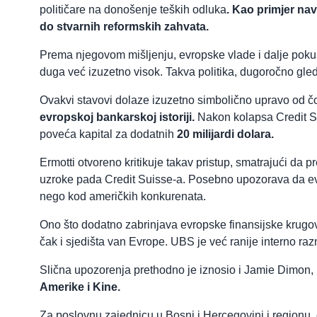
političare na donošenje teških odluka
. Kao primjer nav
do stvarnih reformskih zahvata.
Prema njegovom mišljenju, evropske vlade i dalje poku
duga već izuzetno visok. Takva politika, dugoročno gled
Ovakvi stavovi dolaze izuzetno simbolično upravo od č
evropskoj bankarskoj istoriji.
Nakon kolapsa Credit Su
poveća kapital za dodatnih
20 milijardi dolara.
Ermotti otvoreno kritikuje takav pristup, smatrajući d
uzroke pada Credit Suisse-a. Posebno upozorava da evr
nego kod američkih konkurenata.
Ono što dodatno zabrinjava evropske finansijske krugove
čak i sjedišta van Evrope. UBS je već ranije interno ra
Slična upozorenja prethodno je iznosio i Jamie Dimon, 
Amerike i Kine.
Za poslovnu zajednicu u Bosni i Hercegovini i regionu, 