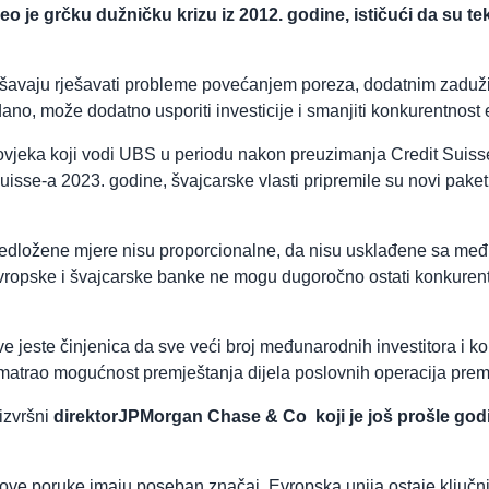
eo je grčku dužničku krizu iz 2012. godine, ističući da su te
šavaju rješavati probleme povećanjem poreza, dodatnim zaduživ
ano, može dodatno usporiti investicije i smanjiti konkurentnost
ovjeka koji vodi UBS u periodu nakon preuzimanja Credit Suisse
isse-a 2023. godine, švajcarske vlasti pripremile su novi pake
a predložene mjere nisu proporcionalne, da nisu usklađene sa me
opske i švajcarske banke ne mogu dugoročno ostati konkurentne
 jeste činjenica da sve veći broj međunarodnih investitora i ko
zmatrao mogućnost premještanja dijela poslovnih operacija prema
izvršni
direktorJPMorgan Chase & Co koji je još prošle god
ove poruke imaju poseban značaj. Evropska unija ostaje ključni 