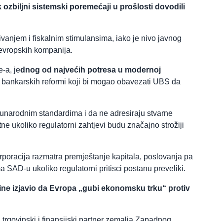
k ozbiljni sistemski poremećaji u prošlosti dovodili
anjem i fiskalnim stimulansima, iako je nivo javnog
 evropskih kompanija.
-a, je
dnog od najvećih potresa u modernoj
t bankarskih reformi koji bi mogao obavezati UBS da
đunarodnim standardima i da ne adresiraju stvarne
 ukoliko regulatorni zahtjevi budu značajno strožiji
rporacija razmatra premještanje kapitala, poslovanja pa
 SAD-u ukoliko regulatorni pritisci postanu preveliki.
ine izjavio da Evropa „gubi ekonomsku trku“ protiv
trgovinski i finansijski partner zemalja Zapadnog