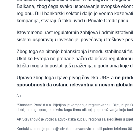
Balkana, zbog čega svako usporavanje evropske ekonomij
regionu. BIH bankarski sektor i dalje je veoma kozervati
kompanija, stvarajući tako uvod u Private Credit priču.
Istovremeno, rast regulatornih zahtjeva i administrati
sistemi usporavaju investicije, povećavaju troškove po
Zbog toga se pitanje balansiranja između stabilnosti 
Ukoliko Evropa ne pronađe način da očuva regulatornu s
tržišta mogla bi postati još izraženija u godinama koje 
Upravo zbog toga izjave prvog čovjeka UBS-a
ne preds
sposobnosti da ostane relevantna u novom globa
/ / /
"Standard Prva" d.o.o. Bijeljina je kompanija registrovana u Bijeljini p
debt je dio grupacije u okviru koga firma otkupljuje potraživanja koja fu
AK Stevanović je vodeća advokatska kuća u regionu sa sjedištem u Bijel
Kontakt za medije press@advokati-stevanovic.com ili putem telefona 0