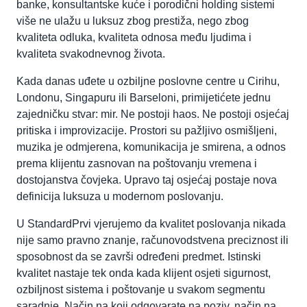
banke, konsultantske kuće i porodični holding sistemi
više ne ulažu u luksuz zbog prestiža, nego zbog
kvaliteta odluka, kvaliteta odnosa među ljudima i
kvaliteta svakodnevnog života.
Kada danas uđete u ozbiljne poslovne centre u Cirihu,
Londonu, Singapuru ili Barseloni, primijetićete jednu
zajedničku stvar: mir. Ne postoji haos. Ne postoji osjećaj
pritiska i improvizacije. Prostori su pažljivo osmišljeni,
muzika je odmjerena, komunikacija je smirena, a odnos
prema klijentu zasnovan na poštovanju vremena i
dostojanstva čovjeka. Upravo taj osjećaj postaje nova
definicija luksuza u modernom poslovanju.
U StandardPrvi vjerujemo da kvalitet poslovanja nikada
nije samo pravno znanje, računovodstvena preciznost ili
sposobnost da se završi određeni predmet. Istinski
kvalitet nastaje tek onda kada klijent osjeti sigurnost,
ozbiljnost sistema i poštovanje u svakom segmentu
saradnje. Način na koji odgovarate na poziv, način na