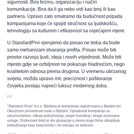
sigurnosti. Bira brzinu, organizaciju i način
komunikacije. Bira da li ga neko vidi kao broj ili kao
partnera. Upravo zato smatramo da budućnost pripada
kompanijama koje će spojiti stručnost sa ljudskošću,
tehnologiju sa kulturom i efikasnost sa osjećajem mjere.
U StandardPrvi vjerujemo da posao ne treba da bude
samo mehanizam stvaranja profita. Posao može biti
prostor razvoja ljudi, ideja i novih vrijednosti. Može biti
mjesto gdje se ozbiljnost ne pokazuje hladnoćom, nego
kvalitetom odnosa prema drugima. U vremenu ubrzanog
svijeta, možda upravo mir, preciznost i poštovanje
čovjeka postaju najveći luksuz modernog doba.
/ / /
"Standard Prva" d.o.o. Bijeljina je kompanija registrovana u Bijeljini pri
Okružnom privrednom sudu u Bijeljini. Djelatnosti kompanije su
računovodstvo, otkupi potraživanja, angel investing i druge povezane
usluge. Distressed debt je dio grupacije u okviru koga firma otkupljuje
potraživanja koja funkcionišu i ne vraćaju se redovno.