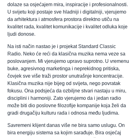
dolaze sa osjećajem mira, inspiracije i profesionalnosti.
U svijetu koji postaje sve hladniji i digitalniji, vjerujemo
da arhitektura i atmosfera prostora direktno utiču na
kvalitet rada, kvalitet komunikacije i kvalitet odluka koje
ljudi donose.
Na isti način nastao je i projekat Standard Classic
Radio. Neko će reći da klasična muzika nema veze sa
poslovanjem. Mi vjerujemo upravo suprotno. U vremenu
buke, agresivnog marketinga i neprekidnog pritiska,
čovjek sve više traži prostor unutrašnje koncentracije.
Klasična muzika nije bijeg od svijeta, nego povratak
fokusu. Ona podsjeća da ozbiljne stvari nastaju u miru,
disciplini i harmoniji. Zato vjerujemo da i jedan radio
može biti dio poslovne filozofije kompanije koja želi da
gradi drugačiju kulturu rada i odnosa među ljudima.
Savremeni klijent danas više ne bira samo uslugu. On
bira energiju sistema sa kojim sarađuje. Bira osjećaj