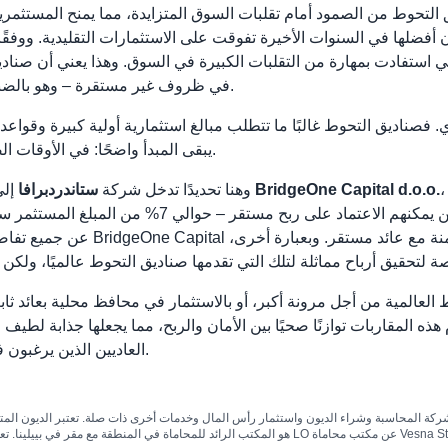
ق التحوط من الصمود أمام تقلبات السوق المتزايدة، مما يمنح المستثم
 أفضلها في السنوات الأخيرة تفوقت على الاستثمارات التقليدية. ووفقًا
التي استفادت بمهارة من التقلبات الكبيرة في السوق. وهذا يعني أن ص
في ظروف غير مستقرة – وهو بالضبط ما يتمناه المستثمرون عندما يبحثون عن أمان لرأس مالهم.
 فصناديق التحوط غالبًا ما تتطلب مبالغ استثمارية أولية كبيرة وقواعد 
يبقى المبدأ واضحًا: في الأوقات الصعبة يجب البحث عن استثمارات توفر الاستقرار والعائد اللائق.
 الاستثمار بسيطًا، وفي الوقت نفسه تقدم عائدًا سنويًا
BridgeOne Capital d.o.o.
إلى الساحة بأداتها المالية الجديدة. إنها محفظة استثمارية لشركة
وهنا تحديدًا تدخل شركة
ستاندردبرافا
ثابتًا بنسبة جذابة تبلغ 7%. والعائد الثابت يعني أن ال
عن جميع تفاصيل العرض قريبًا، وقد
 العالمية من أجل مرونة أكبر، أو بالاستثمار في محافظ محلية بعائد ثاب
 هذه المقاربات توازنًا صحيًا بين الأمان والربح، مما يجعلها جذابة 
العاديين الذين يرغبون فقط في أن يعمل مالهم المكتسب بجهد لصالحهم بطريقة آمنة.