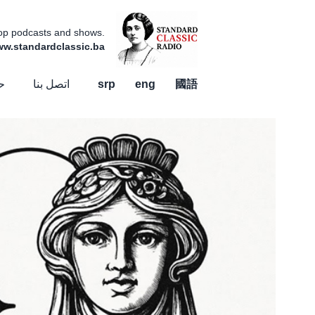
 top podcasts and shows.
www.standardclassic.ba
國語
eng
srp
اتصل بنا
ح