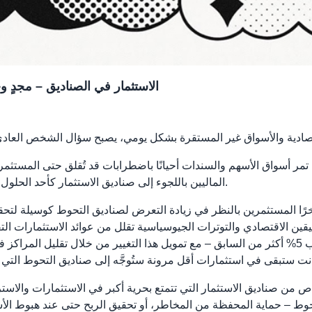
الاستثمار في الصناديق – مجدٍ وح
ما تمر أسواق الأسهم والسندات أحيانًا باضطرابات قد تُقلق حتى المستثمري
الماليين باللجوء إلى صناديق الاستثمار كأحد الحلول التي تجمع بين إمكانية تحقيق الربح والإدارة المعقولة للمخاطر.
رًا المستثمرين بالنظر في زيادة التعرض لصناديق التحوط كوسيلة لتحق
ليقين الاقتصادي والتوترات الجيوسياسية تقلل من عوائد الاستثمارات التق
حتى الآن في حصة صناديق التحوط ضمن المحافظ – بما يقارب 5% أكثر من السابق – مع تمويل هذا التغ
 صناديق الاستثمار التي تتمتع بحرية أكبر في الاستثمارات والاستراتيج
حوط – حماية المحفظة من المخاطر، أو تحقيق الربح حتى عند هبوط ا