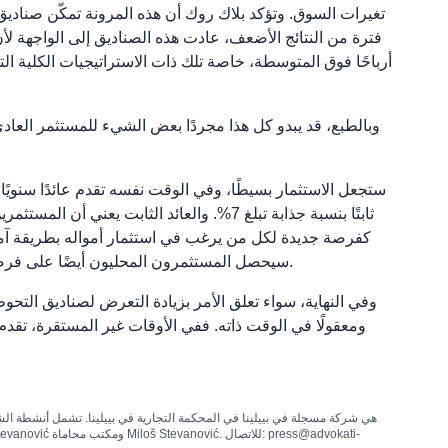
تغيرات السوق. وتؤكد بلاك روك أن هذه المرونة تمكّن صنادي
فترة من النتائج الأضعف، عادت هذه الصناديق إلى الواجهة لأن
أرباحًا فوق المتوسطة، خاصة تلك ذات الاستراتيجيات الكلية 
وبالطبع، قد يبدو كل هذا مجردًا بعض الشيء للمستثمر العادي.
، ستجعل
سيحصل المستثمرون المحليون أيضًا على فرصة لتحقيق أرباح مماثلة لتلك التي تقدمها صناديق التحوط عالميًا، ولكن من خلال أداة محلية مفهومة ومتاحة لشريحة أوسع من الناس.
وفي النهاية، سواء تعلق الأمر بزيادة التعرض لصناديق التحوط
ومعقولًا في الوقت ذاته. ففي الأوقات غير المستقرة، تقدم