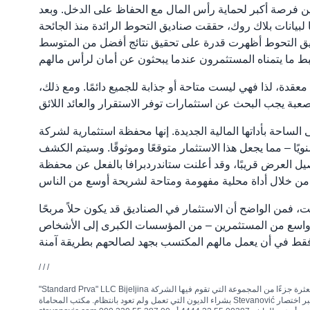
رين فرصة أكبر لحماية رأس المال مع الحفاظ على الدخل. وبعد
 لبيانات بلاك روك، حققت صناديق التحوط الرائدة منذ الجائحة
ناديق التحوط أظهرت قدرة على تحقيق نتائج أفضل من المتوسط
معقدة، لذا فهي ليست متاحة أو جذابة للجميع دائمًا. ومع ذلك،
مستثمرين يمكنهم الاعتماد على ربح مستقر – حوالي 7% من المبلغ المستثمر سنويًا – مما يجعل هذا الاستثمار متوقعًا وموثوقًا. وسيتم الكشف
 أعلنت ستاندردبرافا بالفعل عن محفظة BridgeOne Capital كفرصة جديدة لكل من يرغب في استثمار أمواله بطريقة آمنة مع عائد مستقر. وبعبارة أخرى،
ت، فمن الواضح أن الاستثمار في الصناديق قد يكون حلاً مربحًا
لطيف واسع من المستثمرين – من المؤسسات الكبرى إلى الأشخاص
/ / /
"Standard Prva" LLC Bijeljina هي شركة مسجلة في بييلينا في المحكمة التجارية في بييلينا. تشمل أنشطة الشركة المحاسبة وشراء الديون واستثمار رأس المال وخدمات أخرى ذات صلة. تعتبر الديون المتعثرة جزءًا من المجموعة التي تقوم فيها الشركة
بشراء الديون التي تعمل ولم تعود بانتظام. مكتب المحاماة Stevanović هو المكتب الرائد للمحاماة في المنطقة مع مقر في بييلينا. تعبر اختصار LO عن مكتب محاماة Vesna Stevanović ومكتب محاماة Miloš Stevanović. للاتصال: press@advokati-