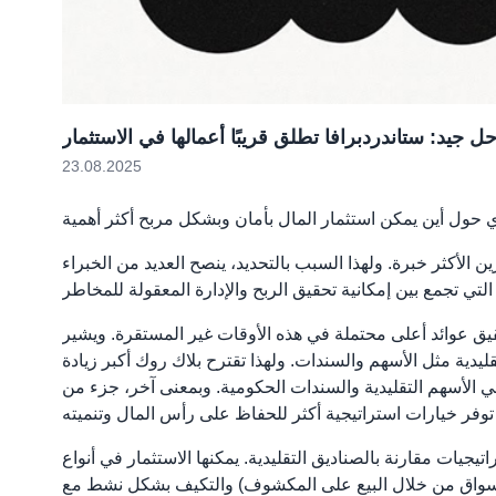
ل جيد: ستاندردبرافا تطلق قريبًا أعمالها في الاستثمار
23.08.2025
ن الأكثر خبرة. ولهذا السبب بالتحديد، ينصح العديد من الخبراء
يق عوائد أعلى محتملة في هذه الأوقات غير المستقرة. ويشير
ليدية مثل الأسهم والسندات. ولهذا تقترح بلاك روك أكبر زيادة
يير من خلال تقليل المراكز في الأسهم التقليدية والسندات الحكومية. وبمعنى آخر، جزء من
يات مقارنة بالصناديق التقليدية. يمكنها الاستثمار في أنواع
لأسواق من خلال البيع على المكشوف) والتكيف بشكل نشط مع