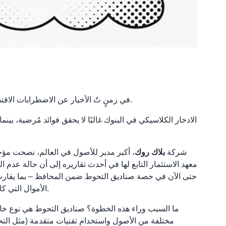
في زمنٍ تُ الأخبار عن الاضطرابات الاقتصادية والأسواق غير المستقرة بشكل يومي، يصبح سؤال الشخص العادي حول أين يمكن استثمار المال بأمان وبشكل مربح أكثر أهمية.
الادخار الكلاسيكي في البنوك غالبًا لا يحقق فوائد مُرضية، بين
شركة
بلاك روك
، أكبر مدير للأصول في العالم، نصحت مؤخ
معهد الاستثمار التابع لها في أحدث تقاريره إلى أن حالة عدم ا
الأموال التي كانت ستبقى في استثمارات أقل مرونة ستُوجَّه إلى صناديق التحوط التي توفر خيارات استراتيجية أكثر للحفاظ على رأس المال وتنميته.
ما السبب وراء هذه الخطوة؟ صناديق التحوط هي نوع خاص من
مختلفة من الأصول واستخدام تقنيات متقدمة (مثل الت