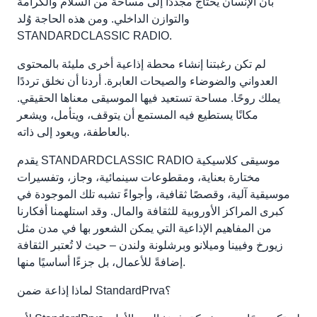
بأن الإنسان يحتاج مجددًا إلى مساحة من السلام والكرامة
والتوازن الداخلي. ومن هذه الحاجة وُلد
STANDARDCLASSIC RADIO.
لم تكن رغبتنا إنشاء محطة إذاعية أخرى مليئة بالمحتوى
العدواني والضوضاء والصيحات العابرة. أردنا أن نخلق ترددًا
يملك روحًا. مساحة تستعيد فيها الموسيقى معناها الحقيقي.
مكانًا يستطيع فيه المستمع أن يتوقف، ويتأمل، ويشعر
بالعاطفة، ويعود إلى ذاته.
يقدم STANDARDCLASSIC RADIO موسيقى كلاسيكية
مختارة بعناية، ومقطوعات سينمائية، وجاز، وتفسيرات
موسيقية آلية، وقصصًا ثقافية، وأجواءً تشبه تلك الموجودة في
كبرى المراكز الأوروبية للثقافة والمال. وقد استلهمنا أفكارنا
من المفاهيم الإذاعية التي يمكن الشعور بها في مدن مثل
زيورخ وفيينا وميلانو وبرشلونة ولندن – حيث لا تُعتبر الثقافة
إضافةً للأعمال، بل جزءًا أساسيًا منها.
لماذا إذاعة ضمن StandardPrva؟