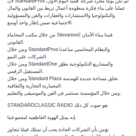
لأن StandardPrva لم تكن يومًا مجرد شركة. فمنذ اليوم الأول،
عملنا على بناء فكرة منظومة أعمال تربط بين القانون والمال
والتكنولوجيا والاستشارات والعقارات والفن والمسؤولية
الاجتماعية ضمن إطار واحد أوسع.
من خلال مكتب المحاماة Stevanović قمنا ببناء الأمان
القانوني.
ومن خلال StandardPrva والنظام المحاسبي ساعدنا
الشركات على النمو.
ومن خلال StandardOne والمشاريع التكنولوجية نطوّر
المستقبل الرقمي.
ومن خلال Standard Plaza نخلق مساحة جديدة للهندسة
المعمارية التجارية والثقافية.
ومن خلال المؤسسة نستثمر في الفن والموسيقى والتعليم.
STANDARDCLASSIC RADIO هو صوت كل ذلك.
إنه يمثل الهوية العاطفية لمجموعتنا.
نؤمن بأن الشركات الجادة يجب أن تمتلك قيمًا تتجاوز