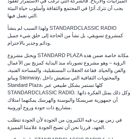
الميزانيات والأرباح. فالشركة التي ترغب في الاستمرار لعقود
يجب أن تترك أثرًا في المجتمع والثقافة وأسلوب حياة البيئة
التي تعمل فيها.
ولهذا السبب لم ينشأ STANDARDCLASSIC RADIO
كمشروع تسويقي، بل نشأ من الحاجة إلى خلق شيء جميل
ودائم وجدير بالاحترام.
ويحتل مشروع STANDARD PLAZA مكانة خاصة ضمن هذه
الرؤية – وهو مشروع تصورناه منذ البداية كمزيج بين الأعمال
والفن والحياة. فقاعة الحفلات المستقبلية، والمساحة الفنية،
وبيانو Steinway، والمحتويات الثقافية التي ستعيش داخل
Standard Plaza، كلها تستمر بشكل طبيعي عبر
STANDARDCLASSIC RADIO. وكل ذلك يمثل الفكرة ذاتها:
أن جمهورية صربسكا والبوسنة والهرسك يمكنهما امتلاك
مشاريع ذات جودة وروح أوروبية.
في زمن يهرب فيه الكثيرون من الجودة لأن الجودة تتطلب
الجهد، قررنا نحن أن تصبح الجودة علامتنا المميزة.