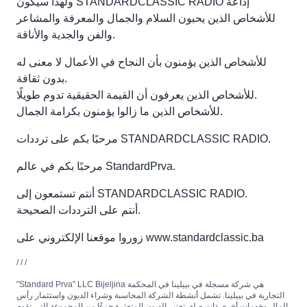
ولهذا سيكون STANDARDCLASSIC RADIO إذاعةً
للأشخاص الذين يحبون السلام والجمال والمعرفة والمشاعر
والفن والجدية والأناقة.
للأشخاص الذين يؤمنون بأن النجاح في الأعمال لا معنى له
بدون ثقافة.
للأشخاص الذين يعرفون أن القيمة الحقيقية تدوم طويلًا.
للأشخاص الذين ما زالوا يؤمنون بكرامة الجمال.
مرحبًا بكم على ترددات STANDARDCLASSIC RADIO.
مرحبًا بكم في عالم StandardPrva.
أنتم تستمعون إلى STANDARDCLASSIC RADIO.
أنتم على الترددات الصحيحة.
زوروا موقعنا الإلكتروني على www.standardclassic.ba
/ / /
"Standard Prva" LLC Bijeljina هي شركة مسجلة في بييلينا في المحكمة
التجارية في بييلينا. تشمل أنشطة الشركة المحاسبة وشراء الديون واستثمار رأس
المال وخدمات أخرى ذات صلة. تعتبر الديون المتعثرة جزءًا من المجموعة التي تقوم