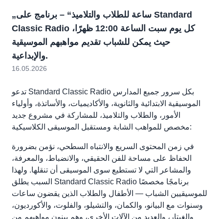
„ساعة للطلاب والتلاميذ“ – برنامج على Standard
Classic Radio كل يوم سبت الساعة 12:00 ظهرًا،
حيث يمكن للشباب تقديم مواهبهم الموسيقية
والإبداعية.
16.05.2026
تدعو Standard Classic Radio بكل سرور جميع المدارس
الموسيقية الابتدائية والثانوية، والأكاديميات، والأساتذة، وأولياء
الأمور، والطلاب والتلاميذ، للمشاركة في مشروع جديد
مخصص للمواهب الشابة ومستقبل الموسيقى الكلاسيكية:
في زمن المحتوى السريع والانتباه السطحي، نؤمن بضرورة
الحفاظ على مساحة للفن الحقيقي، والانضباط، والمعرفة،
والمشاعر التي لا تستطيع سوى الموسيقى أن تنقلها. ولهذا
السبب يطلق Standard Classic Radio برنامجًا مخصصًا
للموسيقيين الشباب — الأطفال والطلاب الذين يقضون ساعات
وسنوات مع البيانو، والكمان، والتشيلو، والفلوت، والأكورديون،
والغيتار، والعديد من الآلات الأخرى، وهم يبنون مواهبهم من