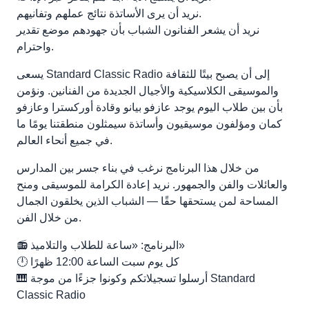
نريد أن يرى الأساتذة نتائج عملهم وتفانيهم.
نريد أن يشعر الفنانون الشباب بأن جهودهم موضع تقدير
واحترام.
يسعى Standard Classic Radio إلى أن يصبح بيتًا للثقافة
والموسيقى الكلاسيكية والأجيال الجديدة من الفنانين. ونؤمن
بأن بين طلاب اليوم يوجد عازفو بيانو وقادة أوركسترا وعازفو
كمان ومؤلفون موسيقيون وأساتذة سيمثلون منطقتنا يومًا ما
في جميع أنحاء العالم.
من خلال هذا البرنامج نرغب في بناء جسر بين المدارس
والعائلات والفن والجمهور. نريد إعادة الكرامة للموسيقى ومنح
المساحة لمن يستحقها حقًا — الشباب الذين يخلقون الجمال
من خلال الفن.
📻 البرنامج: «ساعة للطلاب والتلاميذ»
🕛 كل يوم سبت الساعة 12:00 ظهرًا
🎹 أرسلوا تسجيلاتكم وكونوا جزءًا من موجة Standard
Classic Radio