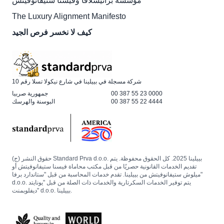
مؤسسة برانيسلافا وفيسنا ستيفانوفيتش
The Luxury Alignment Manifesto
كيف لا نخسر فرص الجيد
شركة مسجلة في بييلينا في شارع نيكولا تسلا رقم 10
00 387 55 23 0000
جمهورية صربيا
00 387 55 22 4444
البوسنة والهرسك
حقوق النشر (ج) Standard Prva d.o.o. بييلينا 2025. كل الحقوق محفوظة. يتم
تقديم الخدمات القانونية حصريًا من قبل مكتب محاماة فيسنا ستيفانوفيتش أو
ميلوش ستيفانوفيتش من بييلينا. تقدم خدمات المحاسبة من قبل "ستاندارد برفا"
d.o.o. يتم توفير الخدمات السكرتارية والخدمات ذات الصلة من قبل "يونايتد
ديفلوبمنت" d.o.o. بييلينا.