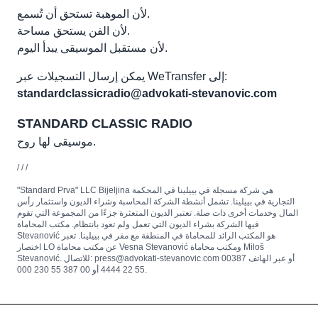
لأن الموهبة تستحق أن تُسمع.
لأن الفن يستحق مساحة.
لأن مستقبل الموسيقى يبدأ اليوم.
يمكن إرسال التسجيلات عبر WeTransfer إلى:
standardclassicradio@advokati-stevanovic.com
STANDARD CLASSIC RADIO
موسيقى لها روح.
/ / /
"Standard Prva" LLC Bijeljina هي شركة مسجلة في بييلينا في المحكمة
التجارية في بييلينا. تشمل أنشطة الشركة المحاسبة وشراء الديون واستثمار رأس
المال وخدمات أخرى ذات صلة. تعتبر الديون المتعثرة جزءًا من المجموعة التي تقوم
فيها الشركة بشراء الديون التي تعمل ولم تعود بانتظام. مكتب المحاماة
Stevanović هو المكتب الرائد للمحاماة في المنطقة مع مقر في بييلينا. تعبر
اختصار LO عن مكتب محاماة Vesna Stevanović ومكتب محاماة Miloš
Stevanović. للاتصال: press@advokati-stevanovic.com أو عبر الهاتف 00387
55 22 4444 أو 00 387 55 230 000.