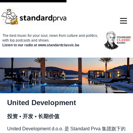
The best music for your soul, news from culture and politics,
with top podcasts and shows.
Listen to our radio at www.standardclassic.ba
United Development
投资 • 开发 • 长期价值
United Development d.o.o. 是 Standard Prva 集团旗下的